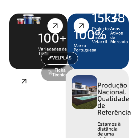
15k+
38
Projectos
Anos
100%
100+
com
Ativos
Tintas
de
Velacril
Mercado
Marca
Variedades de
Portuguesa
Tinta
VELPLÁS
Ficha
Técnica
Produção
Nacional,
Qualidade
de
Referência
Estamos à
distância
de uma