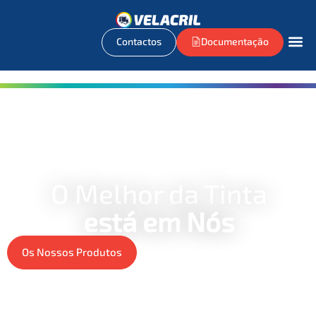
Contactos
Documentação
O Melhor da Tinta
está em Nós
Os Nossos Produtos