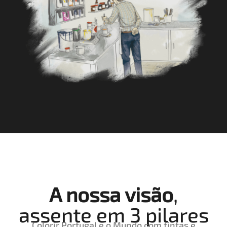
A nossa visão
,
assente em 3 pilares
Colorir Portugal e o Mundo com tintas e